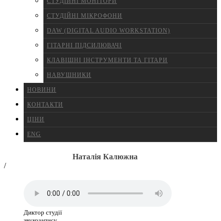
СТУДІЙНІ МОНІТОРИ
СТУДІЙНІ МІКРОФОНИ
DAW (DIGITAL AUDIO WORKSTATION)
ГІТАРНІ ПІДСИЛЮВАЧІ
КЛАВІШНІ ІНСТРУМЕНТИ ТА ГІТАРИ
НАВУШНИКИ
НОВИНИ
КОНТАКТИ
ЦІНИ
ENG
Наталія Калюжна
/
Диктор студії
звукозапису