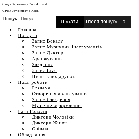
Студія Звукозапису Crystal Sound
Студія Звукозапису в Києві
Пошук:
Перемкнути мобільне меню
Перемикач поля пошуку
Головна
Послуги
Запис Вокалу
Запис Музичних Інструментів
Запис Диктора
Аранжування
Зведення
Запис Live
Пісня в подарунок
Наші роботи
Реклама
Створення аранжування
Запис і зведення
Музичне оформлення
База Голосів
Диктори Чоловіки
Диктори Жінки
Співаки
Обладнання