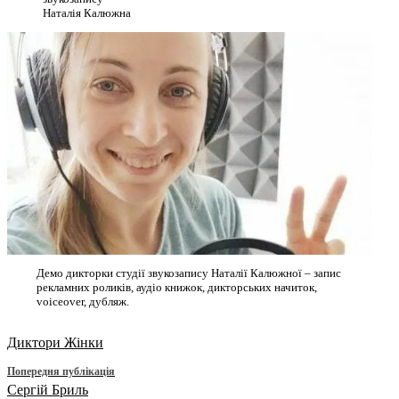
Наталія Калюжна
Демо дикторки студії звукозапису Наталії Калюжної – запис
рекламних роликів, аудіо книжок, дикторських начиток,
voiceover, дубляж.
Диктори Жінки
Попередня публікація
Сергій Бриль