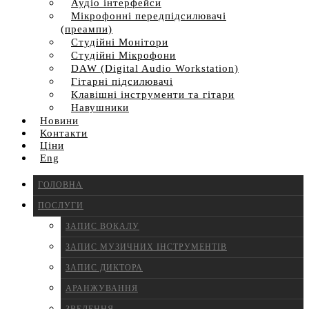
Аудіо інтерфейси
Мікрофонні передпідсилювачі
(преампи)
Студійні Монітори
Студійні Мікрофони
DAW (Digital Audio Workstation)
Гітарні підсилювачі
Клавішні інструменти та гітари
Навушники
Новини
Контакти
Ціни
Eng
ГОЛОВНА
ПОСЛУГИ
ЗАПИС ВОКАЛУ
ЗАПИС МУЗИЧНИХ ІНСТРУМЕНТІВ
ЗАПИС ДИКТОРА
АРАНЖУВАННЯ