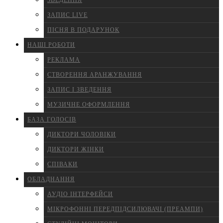
ЗВЕДЕННЯ
ЗАПИС LIVE
ПІСНЯ В ПОДАРУНОК
НАШІ РОБОТИ
РЕКЛАМА
СТВОРЕННЯ АРАНЖУВАННЯ
ЗАПИС І ЗВЕДЕННЯ
МУЗИЧНЕ ОФОРМЛЕННЯ
БАЗА ГОЛОСІВ
ДИКТОРИ ЧОЛОВІКИ
ДИКТОРИ ЖІНКИ
СПІВАКИ
ОБЛАДНАННЯ
АУДІО ІНТЕРФЕЙСИ
МІКРОФОННІ ПЕРЕДПІДСИЛЮВАЧІ (ПРЕАМПИ)