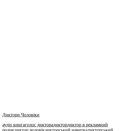
Диктори Чоловіки
аудіо книга
голос диктора
диктор
диктор в рекламний
ролик
диктор чоловік
дикторський начитка
дикторський