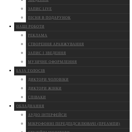
ЗВЕДЕННЯ
ЗАПИС LIVE
ПІСНЯ В ПОДАРУНОК
НАШІ РОБОТИ
РЕКЛАМА
СТВОРЕННЯ АРАНЖУВАННЯ
ЗАПИС І ЗВЕДЕННЯ
МУЗИЧНЕ ОФОРМЛЕННЯ
БАЗА ГОЛОСІВ
ДИКТОРИ ЧОЛОВІКИ
ДИКТОРИ ЖІНКИ
СПІВАКИ
ОБЛАДНАННЯ
АУДІО ІНТЕРФЕЙСИ
МІКРОФОННІ ПЕРЕДПІДСИЛЮВАЧІ (ПРЕАМПИ)