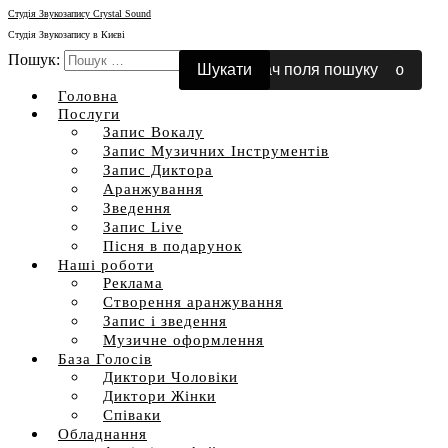
Студія Звукозапису Crystal Sound
Студія Звукозапису в Києві
Пошук:
Перемкнути мобільне меню
Перемикач поля пошуку
Головна
Послуги
Запис Вокалу
Запис Музичних Інструментів
Запис Диктора
Аранжування
Зведення
Запис Live
Пісня в подарунок
Наші роботи
Реклама
Створення аранжування
Запис і зведення
Музичне оформлення
База Голосів
Диктори Чоловіки
Диктори Жінки
Співаки
Обладнання