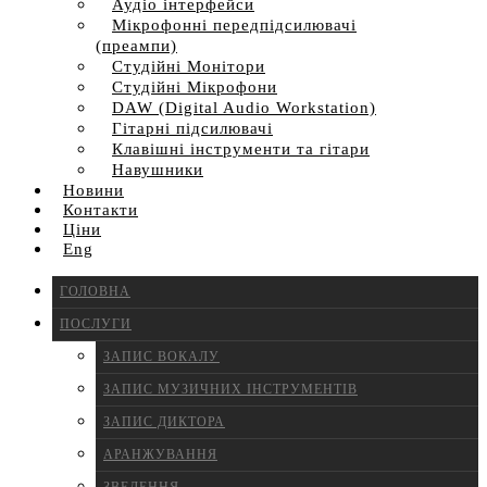
Аудіо інтерфейси
Мікрофонні передпідсилювачі
(преампи)
Студійні Монітори
Студійні Мікрофони
DAW (Digital Audio Workstation)
Гітарні підсилювачі
Клавішні інструменти та гітари
Навушники
Новини
Контакти
Ціни
Eng
ГОЛОВНА
ПОСЛУГИ
ЗАПИС ВОКАЛУ
ЗАПИС МУЗИЧНИХ ІНСТРУМЕНТІВ
ЗАПИС ДИКТОРА
АРАНЖУВАННЯ