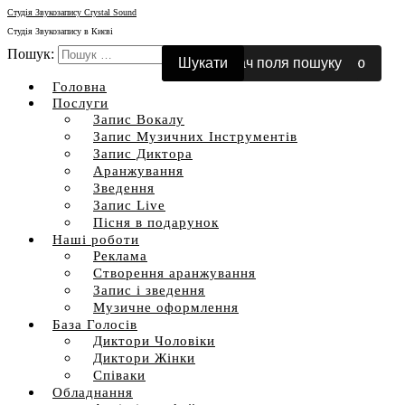
Студія Звукозапису Crystal Sound
Студія Звукозапису в Києві
Пошук:
Перемкнути мобільне меню
Перемикач поля пошуку
Головна
Послуги
Запис Вокалу
Запис Музичних Інструментів
Запис Диктора
Аранжування
Зведення
Запис Live
Пісня в подарунок
Наші роботи
Реклама
Створення аранжування
Запис і зведення
Музичне оформлення
База Голосів
Диктори Чоловіки
Диктори Жінки
Співаки
Обладнання