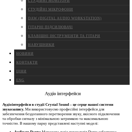
СТУДІЙНІ МОНІТОРИ
СТУДІЙНІ МІКРОФОНИ
DAW (DIGITAL AUDIO WORKSTATION)
ГІТАРНІ ПІДСИЛЮВАЧІ
КЛАВІШНІ ІНСТРУМЕНТИ ТА ГІТАРИ
НАВУШНИКИ
НОВИНИ
КОНТАКТИ
ЦІНИ
ENG
Аудіо інтерфейси
Аудіоінтерфейси в студії Crystal Sound – це серце нашої системи
звукозапису.
Ми використовуємо професійні інтерфейси для
забезпечення бездоганного перетворення звуку, якісного підключення
та обробки сигналу з мінімальною затримкою та максимальною
точністю. В нашому парку представлені наступні моделі:
Audinate Dante:
Мережева аудіо технологія Dante забезпечує