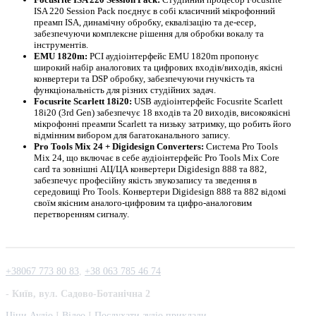
ISA 220 Session Pack поєднує в собі класичний мікрофонний
преамп ISA, динамічну обробку, еквалізацію та де-есер,
забезпечуючи комплексне рішення для обробки вокалу та
інструментів.
EMU 1820m:
PCI аудіоінтерфейс EMU 1820m пропонує
широкий набір аналогових та цифрових входів/виходів, якісні
конвертери та DSP обробку, забезпечуючи гнучкість та
функціональність для різних студійних задач.
Focusrite Scarlett 18i20:
USB аудіоінтерфейс Focusrite Scarlett
18i20 (3rd Gen) забезпечує 18 входів та 20 виходів, високоякісні
мікрофонні преампи Scarlett та низьку затримку, що робить його
відмінним вибором для багатоканального запису.
Pro Tools Mix 24 + Digidesign Converters:
Система Pro Tools
Mix 24, що включає в себе аудіоінтерфейс Pro Tools Mix Core
card та зовнішні АЦ/ЦА конвертери Digidesign 888 та 882,
забезпечує професійну якість звукозапису та зведення в
середовищі Pro Tools. Конвертери Digidesign 888 та 882 відомі
своїм якісним аналого-цифровим та цифро-аналоговим
перетворенням сигналу.
+38067 773 80 83
,
+38 063 785 46 74
- Київ, вул. Садово-Ботанічна 2
Ціни Аудіо
I
Відео
І
Послухати аудіо приклади