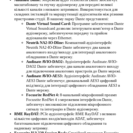
масштабовану та гнучку аудіомережу для передачі великої
кількості каналів з низькою затримкою. Використовується для
складних інсталяцій та маршрутизації аудіосигналів між різними
пристроями студії. В нашому парку Dante представлені:
Dante Virtual Sound Card:
Програмне забезпечення Dante
Virtual Soundcard дозволяє інтегрувати комп’ютер в Dante
аудіомережу, забезпечуючи передачу та прийом
аудіоканалів через Ethernet.
Neutrik NA2-IO-Dline:
Компактний аудіоінтерфейс
Neutrik NA2-IO-Dline Dante забезпечує два канали
аналогового входу/виходу для інтеграції аналогового
обладнання в Dante мережу.
Audinate AVIO-DAO2:
Аудіоінтерфейс Audinate AVIO-
DAO2 Dante забезпечує два канали аналогового виходу
для підключення аналогових пристроїв до Dante мережі.
Audinate AVIO-AES3:
Аудіоінтерфейс Audinate AVIO-
AES3 Dante забезпечує двоканальний AES3 цифровий
вхід/вихід для інтеграції цифрового обладнання AES3 в
Dante мережу.
Focusrite RedNet 4:
8-канальний мікрофонний преамп
Focusrite RedNet 4 з мережевим інтерфейсом Dante,
забезпечує високоякісне підсилення мікрофонного
сигналу та інтеграцію в Dante аудіомережу.
RME RayDAT:
PCIe аудіоінтерфейс RME RayDAT з великою
кількістю цифрових входів/виходів ADAT, забезпечує
багатоканальне підключення цифрового обладнання та
наднизьку затримку.
Focusrite ISA 220 Session Pack:
Студійний процесор Focusrite