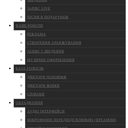
ЗВЕДЕННЯ
ЗАПИС LIVE
ПІСНЯ В ПОДАРУНОК
НАШІ РОБОТИ
РЕКЛАМА
СТВОРЕННЯ АРАНЖУВАННЯ
ЗАПИС І ЗВЕДЕННЯ
МУЗИЧНЕ ОФОРМЛЕННЯ
БАЗА ГОЛОСІВ
ДИКТОРИ ЧОЛОВІКИ
ДИКТОРИ ЖІНКИ
СПІВАКИ
ОБЛАДНАННЯ
АУДІО ІНТЕРФЕЙСИ
МІКРОФОННІ ПЕРЕДПІДСИЛЮВАЧІ (ПРЕАМПИ)