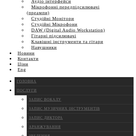
Аудіо інтерфейси
Мікрофонні передпідсилювачі
(преампи)
Студійні Монітори
Студійні Мікрофони
DAW (Digital Audio Workstation)
Гітарні підсилювачі
Клавішні інструменти та гітари
Навушники
Новини
Контакти
Ціни
Eng
ГОЛОВНА
ПОСЛУГИ
ЗАПИС ВОКАЛУ
ЗАПИС МУЗИЧНИХ ІНСТРУМЕНТІВ
ЗАПИС ДИКТОРА
АРАНЖУВАННЯ