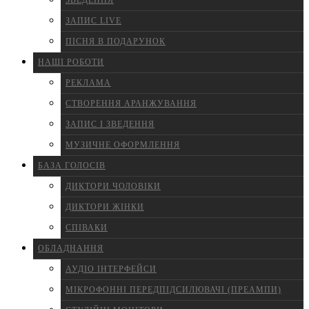
ЗВЕДЕННЯ
ЗАПИС LIVE
ПІСНЯ В ПОДАРУНОК
НАШІ РОБОТИ
РЕКЛАМА
СТВОРЕННЯ АРАНЖУВАННЯ
ЗАПИС І ЗВЕДЕННЯ
МУЗИЧНЕ ОФОРМЛЕННЯ
БАЗА ГОЛОСІВ
ДИКТОРИ ЧОЛОВІКИ
ДИКТОРИ ЖІНКИ
СПІВАКИ
ОБЛАДНАННЯ
АУДІО ІНТЕРФЕЙСИ
МІКРОФОННІ ПЕРЕДПІДСИЛЮВАЧІ (ПРЕАМПИ)