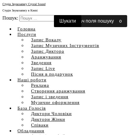
Студія Звукозапису Crystal Sound
Студія Звукозапису в Києві
Пошук:
Перемкнути мобільне меню
Перемикач поля пошуку
Головна
Послуги
Запис Вокалу
Запис Музичних Інструментів
Запис Диктора
Аранжування
Зведення
Запис Live
Пісня в подарунок
Наші роботи
Реклама
Створення аранжування
Запис і зведення
Музичне оформлення
База Голосів
Диктори Чоловіки
Диктори Жінки
Співаки
Обладнання