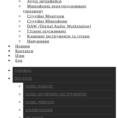
Аудіо інтерфейси
Мікрофонні передпідсилювачі
(преампи)
Студійні Монітори
Студійні Мікрофони
DAW (Digital Audio Workstation)
Гітарні підсилювачі
Клавішні інструменти та гітари
Навушники
Новини
Контакти
Ціни
Eng
ГОЛОВНА
ПОСЛУГИ
ЗАПИС ВОКАЛУ
ЗАПИС МУЗИЧНИХ ІНСТРУМЕНТІВ
ЗАПИС ДИКТОРА
АРАНЖУВАННЯ