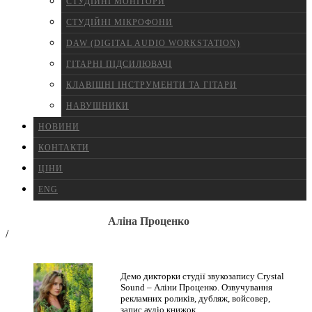
СТУДІЙНІ МОНІТОРИ
СТУДІЙНІ МІКРОФОНИ
DAW (DIGITAL AUDIO WORKSTATION)
ГІТАРНІ ПІДСИЛЮВАЧІ
КЛАВІШНІ ІНСТРУМЕНТИ ТА ГІТАРИ
НАВУШНИКИ
НОВИНИ
КОНТАКТИ
ЦІНИ
ENG
Аліна Проценко
/
Демо дикторки студії звукозапису Crystal
Sound – Аліни Проценко. Озвучування
рекламних роликів, дубляж, войсовер,
запис аудіо книжок.