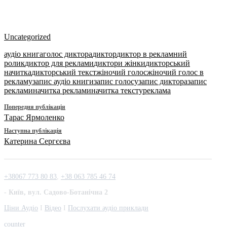
Uncategorized
аудіо книга
голос диктора
диктор
диктор в рекламний
ролик
диктор для реклами
диктори жінки
дикторський
начитка
дикторський текст
жіночий голос
жіночий голос в
рекламу
запис аудіо книги
запис голосу
запис диктора
запис
реклами
начитка реклами
начитка тексту
реклама
Попередня публікація
Тарас Ярмоленко
Наступна публікація
Катерина Сергєєва
+38067 773 80 83
,
+38 063 785 46 74
- Київ, вул. Садово-Ботанічна 2
Ціни Аудіо
I
Відео
І
Послухати аудіо приклади
counter